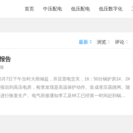
首页
中压配电
低压配电
低压数字化
最新
浏览
评论
报告
障
月7日下午当时大雨倾盆，并且雷电交关，16：50分锅炉房1#、2#
接报后到高压电房，检查发现是高温保护动作。造成变压器跳闸。随
员进行恢复生产。电气班接通知李工及钟工已经第一时间赶到锅炉房