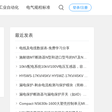
工业自动化
电气规程标准
登录/注册
最近发表
电线及电缆数据表-免费学习分享
施耐德MT断路器N型和进口型号的NT及NW的参数和尺寸对比，是否一样？
10kV配电系统10kV/100V电压互感器，容量一般配置多少VA？
HY5WS-17KV/45KV HY5WZ-17KV/45KV 区别
漏电保护-剩余电流检测与保护模块（简称RCD）主要有三种，分别为A型、B型和AC型剩余电流与保护模块
漏电保护断路器与漏电保护开关（如iID）的区别是什么？
Compact NS630b-1600大塑壳控制单元MIC7.0A漏电保护是A类还是AC类？