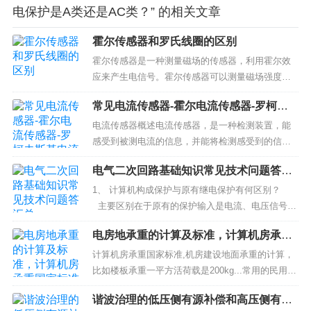
电保护是A类还是AC类？” 的相关文章
霍尔传感器和罗氏线圈的区别
霍尔传感器是一种测量磁场的传感器，利用霍尔效
应来产生电信号。霍尔传感器可以测量磁场强度、
方向和位置等参数，常用于电动机控制、车辆导
常见电流传感器-霍尔电流传感器-罗柯夫
航、磁卡读取等领域。罗氏线圈是一种电感元件，
斯基电流传感器(罗氏线圈)
由若干圈线圈组成，用于测量电流或电压。在电力
电流传感器概述电流传感器，是一种检测装置，能
系统中，罗氏线圈通常被用来检测电流大小及相位
感受到被测电流的信息，并能将检测感受到的信
关系，以实现电力系统的保护和控制。因此...
息，按一定规律变换成为符合一定标准需要的电信
电气二次回路基础知识常见技术问题答汇
号或其他所需形式的信息输出，以满足信息的传
总
输、处理、存储、显示、记录和控制等要求。应用
1、 计算机构成保护与原有继电保护有何区别？
电流传感器也称磁传感器，可以用在家用电器、智
主要区别在于原有的保护输入是电流、电压信号，
能电网、电动车、风力发电等，在我们生活中...
直接在模拟量之间进行比较处理，使模拟量与装置
电房地承重的计算及标准，计算机房承重
中给定阻力矩进行比较处理。而计算机只能作数字
国家标准,机房建设地面承重的计算，比如
运算或逻辑运算。因此，首先要求将输入的模拟量
计算机房承重国家标准,机房建设地面承重的计算，
楼板承重一平方活荷载是200kg...
电流、电压的瞬间值...
比如楼板承重一平方活荷载是200kg...常用的民用建
筑设计，每平方米楼面承受重量为150---250公斤每
谐波治理的低压侧有源补偿和高压侧有源
平米。一般采用为200kg/平，对存放东西的重量除