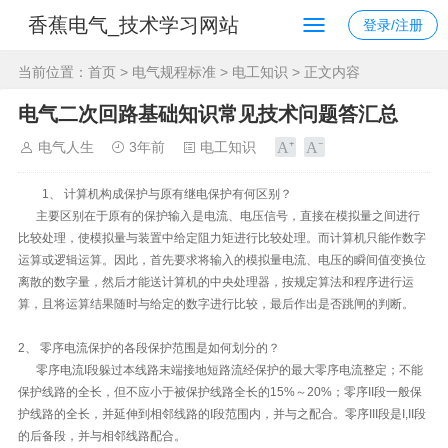
香蕉电气_技术学习网站
登录/注册
当前位置：
首页
>
电气规程标准
>
电工知识
> 正文内容
电气二次回路基础知识常见技术问题答汇总
电气人生
3年前
电工知识
1、 计算机构成保护与原有继电保护有何区别？
主要区别在于原有的保护输入是电流、电压信号，直接在模拟量之间进行
比较处理，使模拟量与装置中给定阻力矩进行比较处理。而计算机只能作数字
运算或逻辑运算。因此，首先要求将输入的模拟量电流、电压的瞬间值变换位
离散的数字量，然后才能送计算机的中央处理器，按规定算法和程序进行运
算，且将运算结果随时与给定的数字进行比较，最后作出是否跳闸的判断。
2、 零序电流保护的各段保护范围是如何划分的？
零序电流I段躲过本线路末端接地短路流经保护的最大零序电流整定；不能
保护线路的全长，但不应小于被保护线路全长的15%～20%；零序II段一般保
护线路的全长，并延伸到相邻线路的I段范围内，并与之配合。零序III段是I,II段
的后备段，并与相邻线路配合。