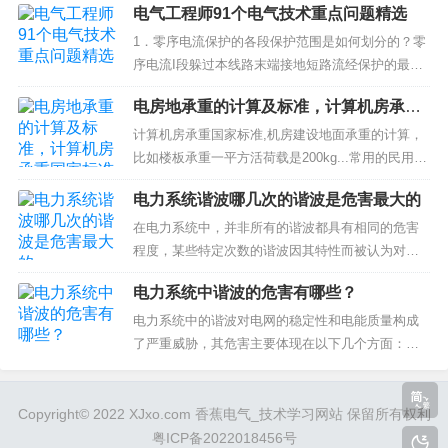
13、继电器的退出和投入有何要求?
电气工程师91个电气技术重点问题精选
和环境的一门科学，涵盖电能的转换、利用和研究
退出保护时，应先退出保护跳合闸压板，后退出保护的电源。投入保护
三方面，包括基础理论、应用技术、设施设备等。1.
1．零序电流保护的各段保护范围是如何划分的？零
时，操作顺序与保护退出时相反。
有功功率:在交流电能的发输用过程中，用于转换成
序电流I段躲过本线路末端接地短路流经保护的最大
电磁形式的那部分能量叫做有功。...
零序电流整定；不能保护线路的全长，但不应小于
14、10千伏输电线路一般装设什么保护?
电房地承重的计算及标准，计算机房承重
被保护线路全长的15%～20%；零序II段一般保护线
(1)相间短路保护：单电源线路一般装设两段式过电流保护，即电流速断保
国家标准,机房建设地面承重的计算，比如
路的全长，并延伸到相邻线路的I段范围内，并与之
计算机房承重国家标准,机房建设地面承重的计算，
护，定时限过电流保护。双电源线路一般装设带方向或不带方向的电流速度保
楼板承重一平方活荷载是200kg...
配合。零序III段是I、II段的后备段，并与相邻线路配
比如楼板承重一平方活荷载是200kg...常用的民用建
护和过电流速断保护。（2）接地保护：一般装设无选择性绝缘监察保护、零
合。2．电动...
筑设计，每平方米楼面承受重量为150---250公斤每
序过电压保护、功率方向保护。
电力系统谐波哪几次的谐波是危害最大的
平米。一般采用为200kg/平，对存放东西的重量除
以占地面积，计算出结果不能超过250公斤每平米就
在电力系统中，并非所有的谐波都具有相同的危害
15、负反馈对放大器的工作性能的影响是什么?
是安全。依据《建筑结构荷载规范》规定，一般的
(1)降低放大倍数，（2）提高放大倍数的稳定性，（3）改进波形失真，
程度，某些特定次数的谐波因其特性而被认为对系
（4）展宽通频带，（5）改变放大器的输入与输出电阻。
民用...
统的稳定性和设备性能构成了更大的威胁。以下是
电力系统中谐波的危害有哪些？
几种被认为危害较大的谐波：1. 3次谐波（三倍频谐
16、非正弦电流产生的原因是什么？
波）集中于中性线：在三相四线制系统中，3次谐波
电力系统中的谐波对电网的稳定性和电能质量构成
非正弦电流的产生，可以是电源，也可以是负载。通常有下列原因：（1）
不会相互抵消，而是会在中性线上叠加，导致中性
了严重威胁，其危害主要体现在以下几个方面：设
电路中有几个不同的正弦电动势同时作用，或交流与直流电动势共同作用，
线电流增大。这不仅增加了线路...
备过热与寿命缩短：谐波会导致电气设备如变压
（2）电路中具有非正弦周期电动势。（3）电路中有非线性元件。
器、电动机等产生额外的损耗。这些附加损耗不仅
增加了能量消耗，还会导致设备温度升高，加速绝
Copyright© 2022 XJxo.com 香蕉电气_技术学习网站 保留所有权利
17、6～35kV电力系统中的避雷器接在相对地电压上，为什么避雷器要按额定
缘材料的老化过程，从而缩短设备的使用寿命，甚
粤ICP备2022018456号