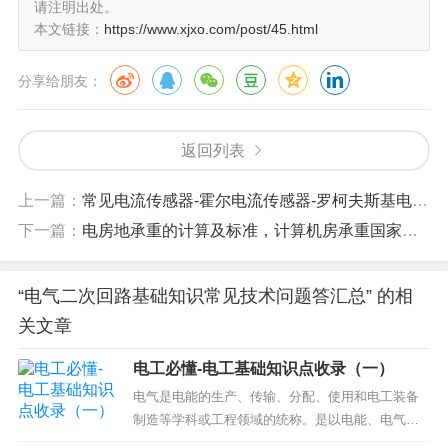
请注明出处。
本文链接：
https://www.xjxo.com/post/45.html
10、在拆动二次线时，应采取哪些措施？
拆动二次线时，必须做好记录；恢复时。应记在记录本上注销。二次线改
分享给朋友：
动较多时，应在每个线头上栓牌。拆动或敷设二次电缆时，应还在电缆的首末
端及其沿线的转弯处和交叉元件处栓牌
11、瓦斯保护的反事故措施要求是什么？
返回列表
（1）将瓦斯继电器的下浮筒该挡板式，接点改为立式，以提高重瓦斯动作
的可靠性。（2）为防止瓦斯继电器因漏水短路，应在其端部和电缆引线端子
上一篇：
常见电流传感器-霍尔电流传感器-罗柯夫斯基电流传感器(罗氏线圈)
箱内的端子上采取防雨措施。（3）瓦斯继电器引出线应采用防油线。（4）饿
下一篇：
电房地承重的计算及标准，计算机房承重国家标准,机房建设地面承重的计算，比如楼板承重一平方活荷载是200kg...
啊是继电器的引出线和电缆线应分别连接在电缆引线端子箱内的端子上。
12、变压器保护装设的一般原则是什么？
“电气二次回路基础知识常见技术问题答汇总” 的相
（1）防御变压器铁壳内部短路和油面降低的瓦斯保护。（2）防御变压器
关文章
线圈及引出线的相间短路，大接地电流电网侧线圈引出侧的接地短路以及线圈
匝间短路的纵联差动保护或电流速断保护。（3）防御变压器外部的相间短路
电工必懂-电工基础知识点收录（一）
并作瓦斯保护和纵联差动保护后备的过电流保护（或者复合电压启动的过电流
保护、或负序电流保护）。（4）防御大接地电流电网中外部接地短路的零序
电气是电能的生产、传输、分配、使用和电工装备
电流保护。（5）防御对称过负荷的过负荷保护。
制造等学科或工程领域的统称。是以电能、电气设
备和电气技术为手段来创造、维持与改善限定空间