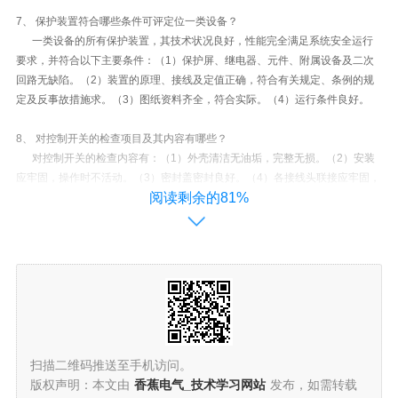
7、 保护装置符合哪些条件可评定位一类设备？
一类设备的所有保护装置，其技术状况良好，性能完全满足系统安全运行
要求，并符合以下主要条件：（1）保护屏、继电器、元件、附属设备及二次
回路无缺陷。（2）装置的原理、接线及定值正确，符合有关规定、条例的规
定及反事故措施求。（3）图纸资料齐全，符合实际。（4）运行条件良好。
8、 对控制开关的检查项目及其内容有哪些？
对控制开关的检查内容有：（1）外壳清洁无油垢，完整无损。（2）安装
应牢固，操作时不活动。（3）密封盖密封良好。（4）各接线头联接应牢固，
阅读剩余的81%
不松动，不锈蚀。（5）转动灵活，位置正确，接触良好。（6）打开密封盖，
用手电筒照着检查，内部应清洁，润滑油脂不干燥，接触点无烧损。用绝缘棍
试压触片，压力应良好。
9、 变压器差动保护在变压器空载投入时民营检查哪些内容？
变压器的差动保护，在新安装时必须将变压器在额定电压下做5次空载试
验。在作空载投入之前，应对二次接线进行检查，并确保正确无误。空载投入
试验应在变压器的大电源侧和低压侧进行，这是因为系统阻抗及变压器饿漏抗
能起限制励磁涌流的作用，而大电源侧系统阻抗小，且一般变压器低压绕组绕
扫描二维码推送至手机访问。
在里面，漏抗较小，故在大电源和低压侧投入时涌流较大。在试验中，保护装
版权声明：本文由
香蕉电气_技术学习网站
发布，如需转载
置一次也不应动作，否则应增大继电器的动作电流。