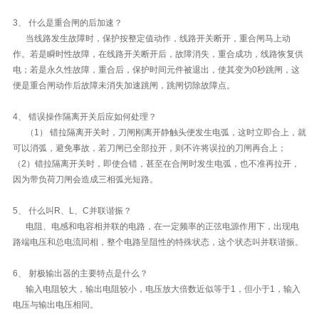
3、 什么是重合闸的后加速？
当线路发生故障时，保护按整定值动作，线路开关断开，重合闸马上动
作。若是瞬时性故障，在线路开关断开后，故障消失，重合成功，线路恢复供
电；若是永久性故障，重合后，保护时间元件被退出，使其变为0秒跳闸，这
便是重合闸动作后故障未消失加速跳闸，跳闸切除故障点。
4、 错误操作隔离开关后应如何处理？
（1） 错拉隔离开关时，刀闸刚离开静触头便发生电弧，这时立即合上，就
可以消弧，避免事故，若刀闸已全部拉开，则不许将误拉的刀闸再合上；
（2）错拉隔离开关时，即使合错，甚至在合闸时发生电弧，也不准再拉开，
因为带负荷刀闸会造成三相弧光短路。
5、 什么叫R、L、C并联谐振？
电阻、电感和电容相并联的电路，在一定频率的正弦电源作用下，出现电
路端电压和总电流同相，整个电路呈阻性的特殊状态，这个状态叫并联谐振。
6、 射极输出器的主要特点是什么？
输入电阻较大，输出电阻较小，电压放大倍数近似等于1，但小于1，输入
电压与输出电压相同。