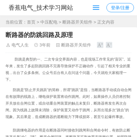
香蕉电气_技术学习网站
登录/注册
当前位置：
首页
>
中压配电
>
断路器开关组件
> 正文内容
断路器的防跳回路及原理
电气人生
3年前
断路器开关组件
防跳是典型的一、二次专业交界面内容，也是现场工作常见的“盲区”。近
年来，发生了多起防跳回路不完善导致保护不正确动作，引起了相关专业的重
视，出台了众多条例。公众号后台有人在问这个问题，今天就给大家梳理一
下。
防跳是“防止开关跳跃”的简称，所谓“跳跃”是指，当断路器手动或自动合闸
在有故障的线路上，继电保护装置将动作跳闸。此时，如果操作人员仍将控制
开关放在合闸位置，或自动重合闸装置的触点未复归，断路器将发生再次合
闸。因为线路上故障未消除，保护装置又动作于跳闸，从而出现多次“跳合”的
现象。其后果是，造成断路器的遮断能力下降或损坏，甚至引起爆炸事故。
防跳继电器的作用是在断路器同时接收到跳闸和合闸命令时，有效防止断