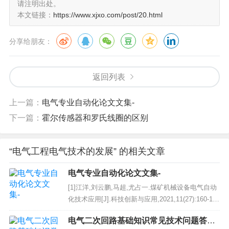
请注明出处。
本文链接：
https://www.xjxo.com/post/20.html
分享给朋友：
返回列表
上一篇：
电气专业自动化论文文集-
下一篇：
霍尔传感器和罗氏线圈的区别
“电气工程电气技术的发展” 的相关文章
电气专业自动化论文文集-
[1]江洋,刘云鹏,马超,尤占一.煤矿机械设备电气自动
化技术应用[J].科技创新与应用,2021,11(27):160-16
2.[2]盛开俊.谈人工智能在电气自动化控制中的应用
电气二次回路基础知识常见技术问题答汇
[J].中国设备工程,2021(18):21-22.[3]彭磊.污水处理