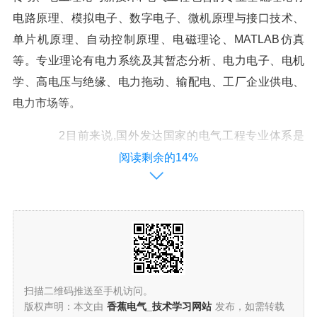
电路原理、模拟电子、数字电子、微机原理与接口技术、
单片机原理、自动控制原理、电磁理论、MATLAB仿真
等。专业理论有电力系统及其暂态分析、电力电子、电机
学、高电压与绝缘、电力拖动、输配电、工厂企业供电、
电力市场等。
2目前来说,国外发达国家的电气工程专业体系是
比较健全的,随着经济时代的发展,其内部理论实践体系日益
阅读剩余的14%
健全,伴随着科学技术的发展而发展。在以前的电气工程专
业中,国外发达国家的教学是以电力工程为主要的模式,随着
知识经济时代的'发展,其电子技术及其计算机技术逐渐成为
电气工程的应用核心,其电气学科体系日益健全。有些国外
高校的电气工程教学过程中,实现了对电力工程学科的取缔,
取而代之的是电气工程的计算机应用教学,这满足了国际经
扫描二维码推送至手机访问。
济发展的局势,实现了对电气工程的更新,保障
版权声明：本文由
香蕉电气_技术学习网站
发布，如需转载