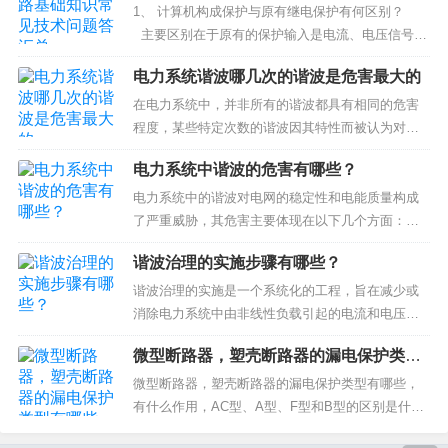
总
过程中电气自动化技术的应用探究[J].资源节约与环
1、 计算机构成保护与原有继电保护有何区别？
保...
主要区别在于原有的保护输入是电流、电压信号，
直接在模拟量之间进行比较处理，使模拟量与装置
电力系统谐波哪几次的谐波是危害最大的
中给定阻力矩进行比较处理。而计算机只能作数字
运算或逻辑运算。因此，首先要求将输入的模拟量
在电力系统中，并非所有的谐波都具有相同的危害
电流、电压的瞬间值...
程度，某些特定次数的谐波因其特性而被认为对系
统的稳定性和设备性能构成了更大的威胁。以下是
电力系统中谐波的危害有哪些？
几种被认为危害较大的谐波：1. 3次谐波（三倍频谐
波）集中于中性线：在三相四线制系统中，3次谐波
电力系统中的谐波对电网的稳定性和电能质量构成
不会相互抵消，而是会在中性线上叠加，导致中性
了严重威胁，其危害主要体现在以下几个方面：设
线电流增大。这不仅增加了线路...
备过热与寿命缩短：谐波会导致电气设备如变压
谐波治理的实施步骤有哪些？
器、电动机等产生额外的损耗。这些附加损耗不仅
增加了能量消耗，还会导致设备温度升高，加速绝
谐波治理的实施是一个系统化的工程，旨在减少或
缘材料的老化过程，从而缩短设备的使用寿命，甚
消除电力系统中由非线性负载引起的电流和电压波
至可能引发故障或烧毁1。机械振动与噪声...
形畸变。为了确保治理的有效性和可靠性，通常遵
微型断路器，塑壳断路器的漏电保护类型
循一系列有序的步骤来进行。以下是谐波治理的主
有哪些，有什么作用，AC型、A型、F型
要实施步骤：1. 现状评估与诊断谐波源识别：首先
微型断路器，塑壳断路器的漏电保护类型有哪些，
和B型的区别是什么？
需要对电力系统进行全面的谐波分析，以确定主要
有什么作用，AC型、A型、F型和B型的区别是什
的谐波来源及其影响程度11。这包...
么？漏电保护类型AC型、A型、F型和B型的区别是